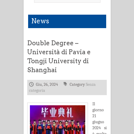
News
Double Degree –
Università di Pavia e
Tongji University di
Shanghai
Giu, 26, 2024
Category
Senza
categoria
Il
giorno
21
giugno
2024 si
è svolta